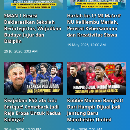
SMAN 1 Kesesi
Harlah ke-17 MI Ma’arif
Deklarasikan Sekolah
NU Kalilembu Meriah,
Berintegritas, Wujudkan
Pererat Kebersamaan
Budaya Jujur dan
dan Kreativitas Siswa
Disiplin
19 May 2026, 12:00 AM
29 Jul 2026, 3:03 AM
Keajaiban PSG ala Luiz
Kobbie Mainoo Bangkit!
Enrique! Comeback Jadi
Dari Hampir Dijual Jadi
Raja Eropa Untuk Kedua
Jantung Baru
Kalinya?
Manchester United
30 Apr 2026, 12:00 PM
30 Apr 2026, 7:01 AM