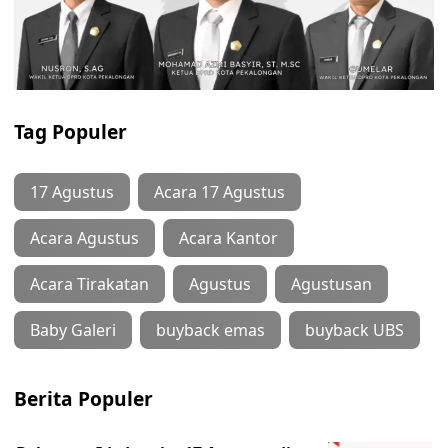
Tag Populer
17 Agustus
Acara 17 Agustus
Acara Agustus
Acara Kantor
Acara Tirakatan
Agustus
Agustusan
Baby Galeri
buyback emas
buyback UBS
Berita Populer