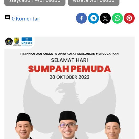
staycation Wonosobo
wisata wonosobo
0 Komentar