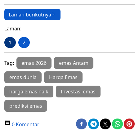
Laman berikutnya
Laman:
1
2
Tag:
emas 2026
emas Antam
emas dunia
Harga Emas
harga emas naik
Investasi emas
prediksi emas
0 Komentar