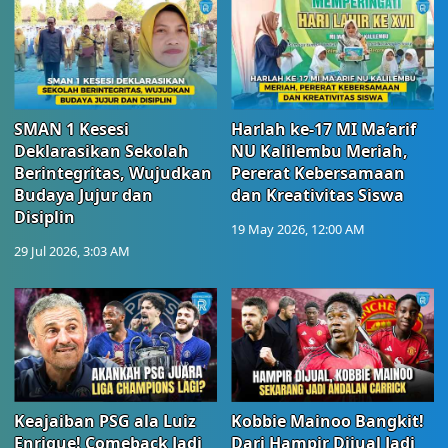
SMAN 1 Kesesi
Harlah ke-17 MI Ma’arif
Deklarasikan Sekolah
NU Kalilembu Meriah,
Berintegritas, Wujudkan
Pererat Kebersamaan
Budaya Jujur dan
dan Kreativitas Siswa
Disiplin
19 May 2026, 12:00 AM
29 Jul 2026, 3:03 AM
Keajaiban PSG ala Luiz
Kobbie Mainoo Bangkit!
Enrique! Comeback Jadi
Dari Hampir Dijual Jadi