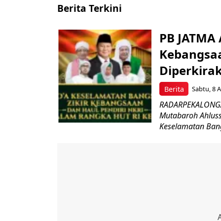
Berita Terkini
PB JATMA 
Kebangsaan
Diperkira
Berita
Sabtu, 8 A
RADARPEKALONGAN.
Mutabaroh Ahlus
Keselamatan Bang