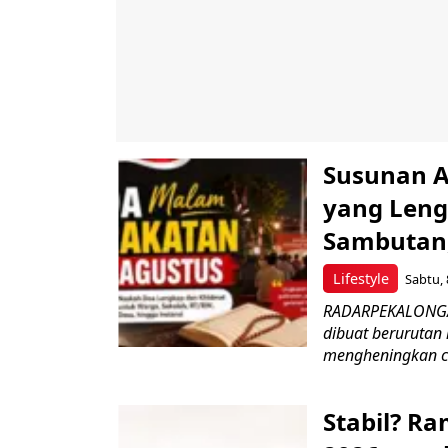
Susunan A
yang Leng
Sambutan,
Lifestyle
Sabtu, 
RADARPEKALONGAN
dibuat berurutan
mengheningkan ci
Stabil? R