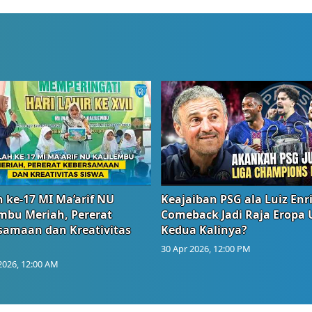
 ke-17 MI Ma’arif NU
Keajaiban PSG ala Luiz Enr
embu Meriah, Pererat
Comeback Jadi Raja Eropa
samaan dan Kreativitas
Kedua Kalinya?
30 Apr 2026, 12:00 PM
2026, 12:00 AM