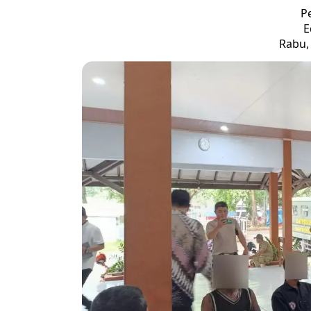
P
E
Rabu, 