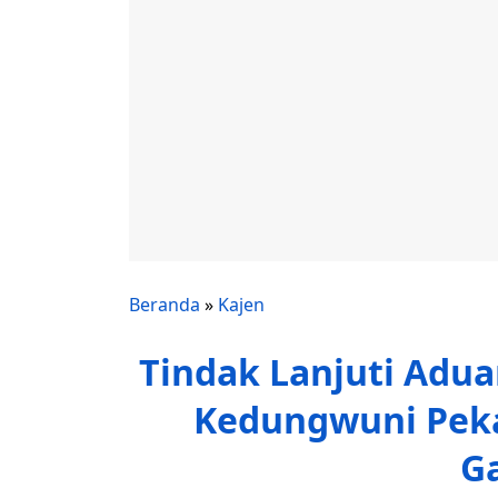
Beranda
»
Kajen
Tindak Lanjuti Adua
Kedungwuni Peka
G