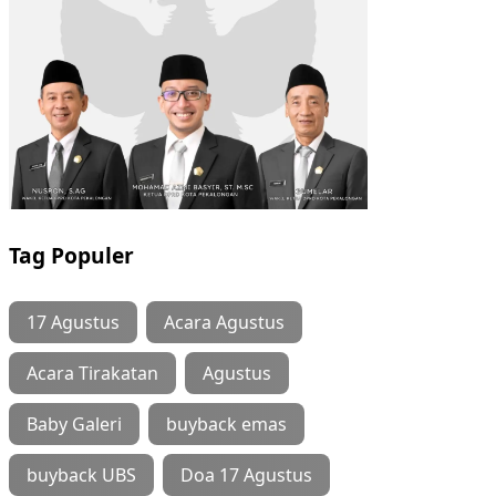
Tag Populer
17 Agustus
Acara Agustus
Acara Tirakatan
Agustus
Baby Galeri
buyback emas
buyback UBS
Doa 17 Agustus