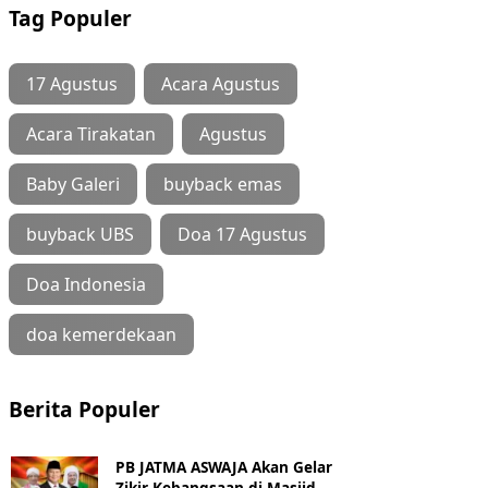
Tag Populer
17 Agustus
Acara Agustus
Acara Tirakatan
Agustus
Baby Galeri
buyback emas
buyback UBS
Doa 17 Agustus
Doa Indonesia
doa kemerdekaan
Berita Populer
PB JATMA ASWAJA Akan Gelar
Zikir Kebangsaan di Masjid