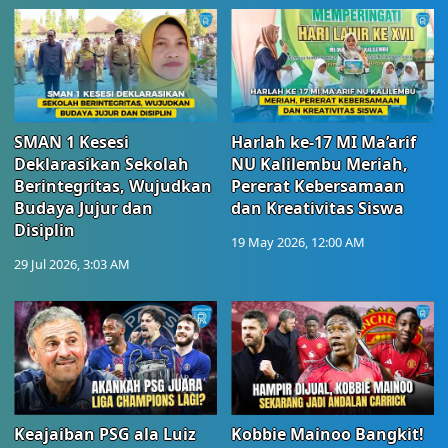
SMAN 1 Kesesi
Harlah ke-17 MI Ma’arif
Deklarasikan Sekolah
NU Kalilembu Meriah,
Berintegritas, Wujudkan
Pererat Kebersamaan
Budaya Jujur dan
dan Kreativitas Siswa
Disiplin
19 May 2026, 12:00 AM
29 Jul 2026, 3:03 AM
Keajaiban PSG ala Luiz
Kobbie Mainoo Bangkit!