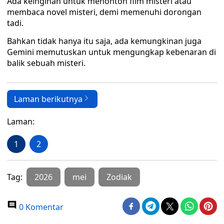
Ada keinginan untuk menonton film misteri atau
membaca novel misteri, demi memenuhi dorongan
tadi.
Bahkan tidak hanya itu saja, ada kemungkinan juga
Gemini memutuskan untuk mengungkap kebenaran di
balik sebuah misteri.
Laman berikutnya
Laman:
1
2
Tag:
2026
mei
Zodiak
0 Komentar