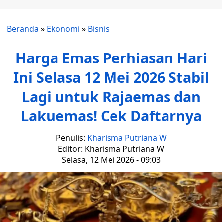
Beranda
»
Ekonomi
»
Bisnis
Harga Emas Perhiasan Hari
Ini Selasa 12 Mei 2026 Stabil
Lagi untuk Rajaemas dan
Lakuemas! Cek Daftarnya
Penulis:
Kharisma Putriana W
Editor: Kharisma Putriana W
Selasa, 12 Mei 2026 - 09:03