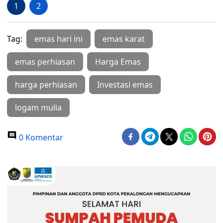
1
2
Tag:
emas hari ini
emas karat
emas perhiasan
Harga Emas
harga perhiasan
Investasi emas
logam mulia
0 Komentar