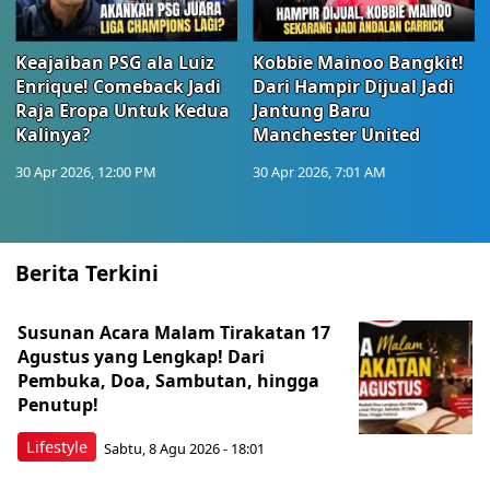
Keajaiban PSG ala Luiz
Kobbie Mainoo Bangkit!
Enrique! Comeback Jadi
Dari Hampir Dijual Jadi
Raja Eropa Untuk Kedua
Jantung Baru
Kalinya?
Manchester United
30 Apr 2026, 12:00 PM
30 Apr 2026, 7:01 AM
Berita Terkini
Susunan Acara Malam Tirakatan 17
Agustus yang Lengkap! Dari
Pembuka, Doa, Sambutan, hingga
Penutup!
Lifestyle
Sabtu, 8 Agu 2026 - 18:01