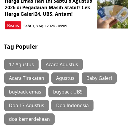
Harga Emas Hari Ini Sabtu 8 Agustus
2026 di Pegadaian Masih Stabil? Cek
Harga Galeri24, UBS, Antam!
Bisnis
Sabtu, 8 Agu 2026 - 09:05
Tag Populer
17 Agustus
Acara Agustus
Acara Tirakatan
Agustus
Baby Galeri
buyback emas
buyback UBS
Doa 17 Agustus
Doa Indonesia
doa kemerdekaan