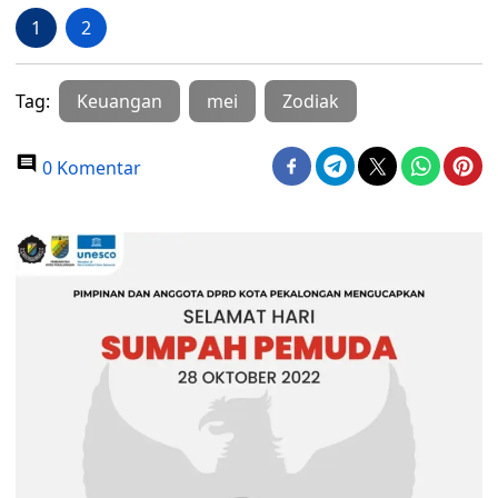
1
2
Tag:
Keuangan
mei
Zodiak
0 Komentar