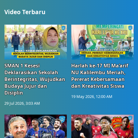
Video Terbaru
SMAN 1 Kesesi
Harlah ke-17 MI Ma’arif
Deklarasikan Sekolah
NU Kalilembu Meriah,
Berintegritas, Wujudkan
Pererat Kebersamaan
Budaya Jujur dan
dan Kreativitas Siswa
Disiplin
19 May 2026, 12:00 AM
29 Jul 2026, 3:03 AM