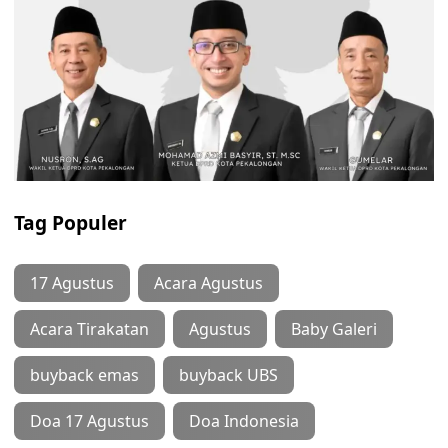
Tag Populer
17 Agustus
Acara Agustus
Acara Tirakatan
Agustus
Baby Galeri
buyback emas
buyback UBS
Doa 17 Agustus
Doa Indonesia