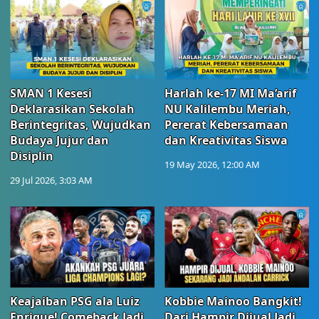
SMAN 1 Kesesi
Harlah ke-17 MI Ma’arif
Deklarasikan Sekolah
NU Kalilembu Meriah,
Berintegritas, Wujudkan
Pererat Kebersamaan
Budaya Jujur dan
dan Kreativitas Siswa
Disiplin
19 May 2026, 12:00 AM
29 Jul 2026, 3:03 AM
Keajaiban PSG ala Luiz
Kobbie Mainoo Bangkit!
Enrique! Comeback Jadi
Dari Hampir Dijual Jadi