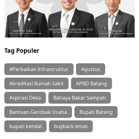
Tag Populer
#Perbaikan Infrastruktur
Agustus
Akreditasi Rumah Sakit
APBD Batang
Aspirasi Desa
Bahaya Bakar Sampah
Bantuan Gerobak Usaha
Bupati Batang
bupati kendal
buyback emas