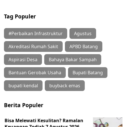
Tag Populer
#Perbaikan Infrastruktur
Agustus
Akreditasi Rumah Sakit
APBD Batang
Aspirasi Desa
Bahaya Bakar Sampah
Bantuan Gerobak Usaha
Bupati Batang
bupati kendal
buyback emas
Berita Populer
Bisa Melewati Kesulitan? Ramalan
Keuangan Zodiak 7 Agustus 2026