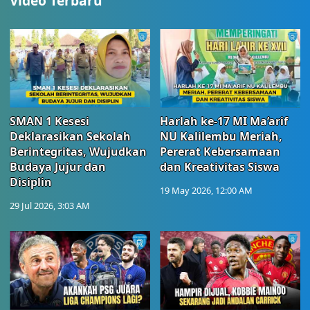
Video Terbaru
SMAN 1 Kesesi
Harlah ke-17 MI Ma’arif
Deklarasikan Sekolah
NU Kalilembu Meriah,
Berintegritas, Wujudkan
Pererat Kebersamaan
Budaya Jujur dan
dan Kreativitas Siswa
Disiplin
19 May 2026, 12:00 AM
29 Jul 2026, 3:03 AM