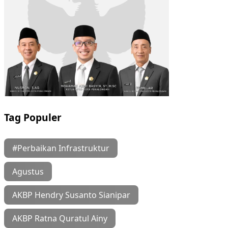
Tag Populer
#Perbaikan Infrastruktur
Agustus
AKBP Hendry Susanto Sianipar
AKBP Ratna Quratul Ainy