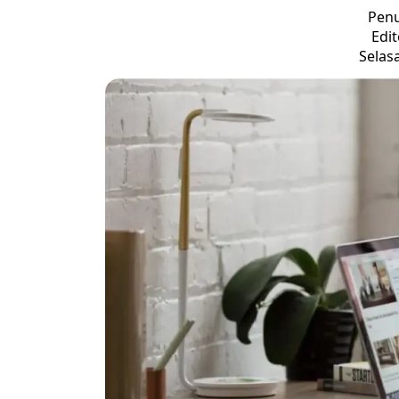
Penu
Edit
Selasa