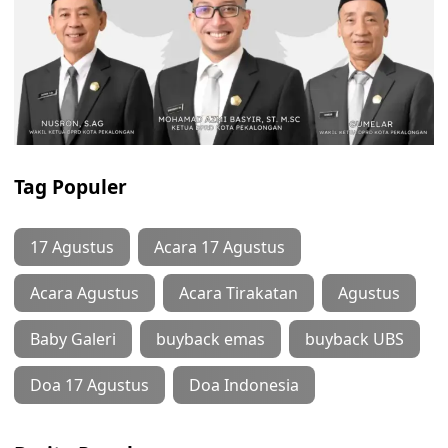
Tag Populer
17 Agustus
Acara 17 Agustus
Acara Agustus
Acara Tirakatan
Agustus
Baby Galeri
buyback emas
buyback UBS
Doa 17 Agustus
Doa Indonesia