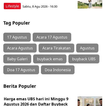
Lifestyle
Sabtu, 8 Agu 2026 - 16:30
Tag Populer
17 Agustus
Acara 17 Agustus
Acara Agustus
Acara Tirakatan
Agustus
Baby Galeri
buyback emas
buyback UBS
Doa 17 Agustus
Doa Indonesia
Berita Populer
Harga emas UBS hari ini Minggu 9
Agustus 2026 dan Daftar Buyback