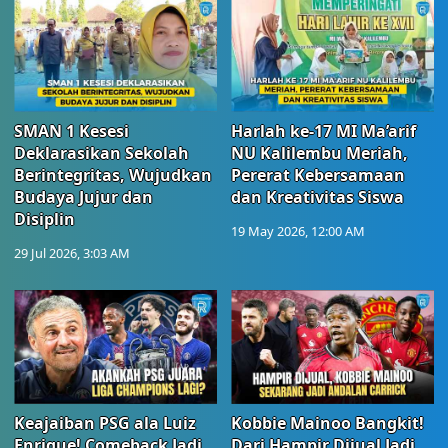
SMAN 1 Kesesi
Harlah ke-17 MI Ma’arif
Deklarasikan Sekolah
NU Kalilembu Meriah,
Berintegritas, Wujudkan
Pererat Kebersamaan
Budaya Jujur dan
dan Kreativitas Siswa
Disiplin
19 May 2026, 12:00 AM
29 Jul 2026, 3:03 AM
Keajaiban PSG ala Luiz
Kobbie Mainoo Bangkit!
Enrique! Comeback Jadi
Dari Hampir Dijual Jadi