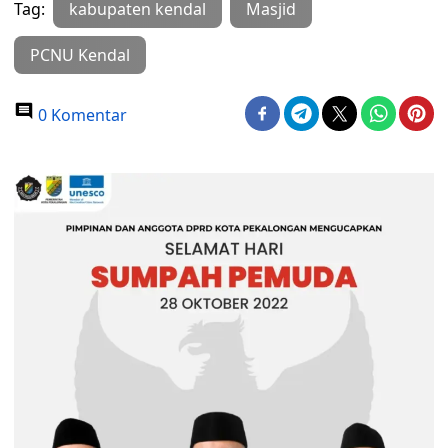
Tag:
kabupaten kendal
Masjid
PCNU Kendal
0 Komentar