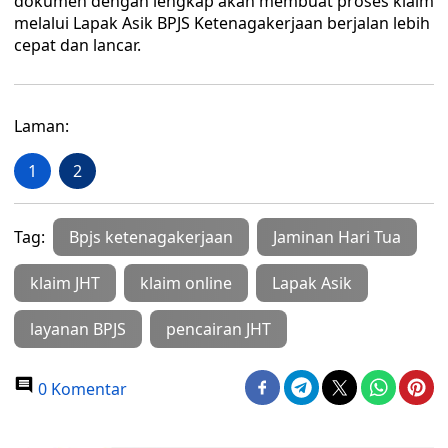
dokumen dengan lengkap akan membuat proses klaim
melalui Lapak Asik BPJS Ketenagakerjaan berjalan lebih
cepat dan lancar.
Laman:
1
2
Tag:
Bpjs ketenagakerjaan
Jaminan Hari Tua
klaim JHT
klaim online
Lapak Asik
layanan BPJS
pencairan JHT
0 Komentar