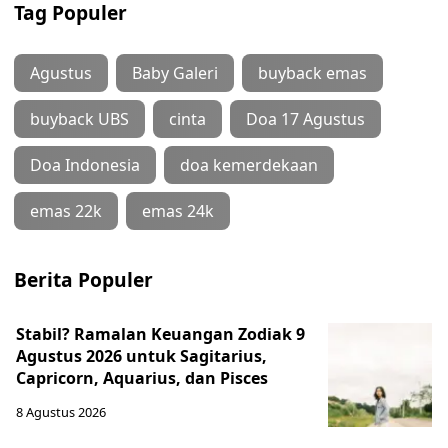
Tag Populer
Agustus
Baby Galeri
buyback emas
buyback UBS
cinta
Doa 17 Agustus
Doa Indonesia
doa kemerdekaan
emas 22k
emas 24k
Berita Populer
Stabil? Ramalan Keuangan Zodiak 9
Agustus 2026 untuk Sagitarius,
Capricorn, Aquarius, dan Pisces
8 Agustus 2026