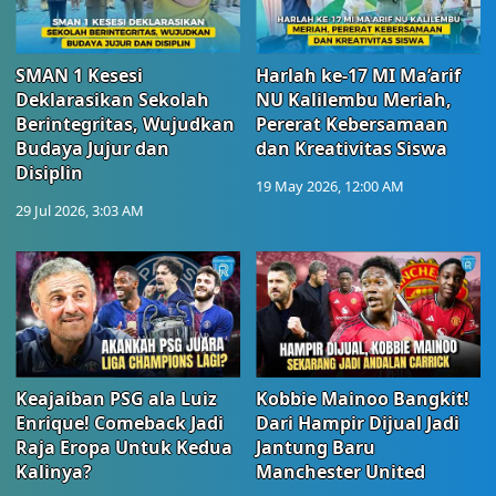
SMAN 1 Kesesi
Harlah ke-17 MI Ma’arif
Deklarasikan Sekolah
NU Kalilembu Meriah,
Berintegritas, Wujudkan
Pererat Kebersamaan
Budaya Jujur dan
dan Kreativitas Siswa
Disiplin
19 May 2026, 12:00 AM
29 Jul 2026, 3:03 AM
Keajaiban PSG ala Luiz
Kobbie Mainoo Bangkit!
Enrique! Comeback Jadi
Dari Hampir Dijual Jadi
Raja Eropa Untuk Kedua
Jantung Baru
Kalinya?
Manchester United