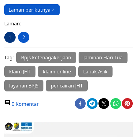
Laman berikutnya
Laman:
1
2
Tag:
Bpjs ketenagakerjaan
Jaminan Hari Tua
klaim JHT
klaim online
Lapak Asik
layanan BPJS
pencairan JHT
0 Komentar