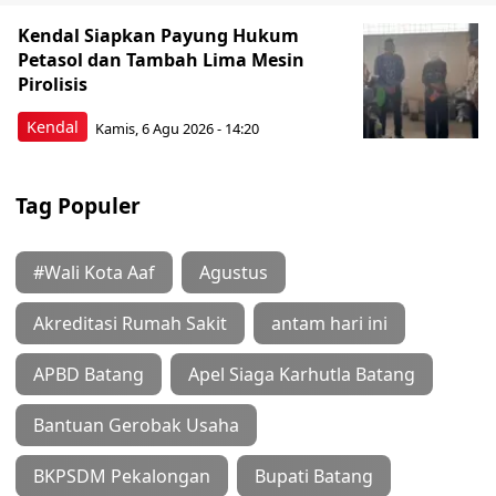
Kendal Siapkan Payung Hukum
Petasol dan Tambah Lima Mesin
Pirolisis
Kendal
Kamis, 6 Agu 2026 - 14:20
Tag Populer
#Wali Kota Aaf
Agustus
Akreditasi Rumah Sakit
antam hari ini
APBD Batang
Apel Siaga Karhutla Batang
Bantuan Gerobak Usaha
BKPSDM Pekalongan
Bupati Batang