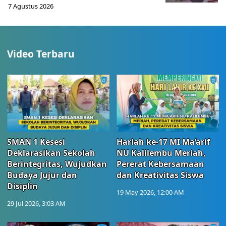
7 Agustus 2026
Video Terbaru
SMAN 1 Kesesi
Harlah ke-17 MI Ma’arif
Deklarasikan Sekolah
NU Kalilembu Meriah,
Berintegritas, Wujudkan
Pererat Kebersamaan
Budaya Jujur dan
dan Kreativitas Siswa
Disiplin
19 May 2026, 12:00 AM
29 Jul 2026, 3:03 AM