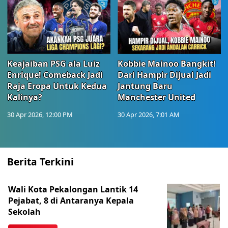
Keajaiban PSG ala Luiz
Kobbie Mainoo Bangkit!
Enrique! Comeback Jadi
Dari Hampir Dijual Jadi
Raja Eropa Untuk Kedua
Jantung Baru
Kalinya?
Manchester United
30 Apr 2026, 12:00 PM
30 Apr 2026, 7:01 AM
Berita Terkini
Wali Kota Pekalongan Lantik 14
Pejabat, 8 di Antaranya Kepala
Sekolah