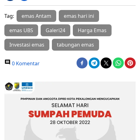
Tag:
emas Antam
emas hari ini
emas UBS
Galeri24
Harga Emas
Investasi emas
tabungan emas
0 Komentar