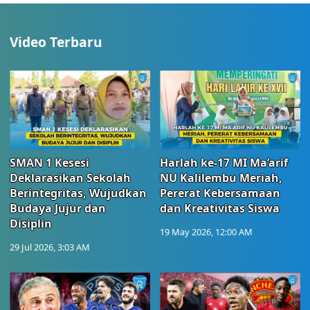
Video Terbaru
SMAN 1 Kesesi
Harlah ke-17 MI Ma’arif
Deklarasikan Sekolah
NU Kalilembu Meriah,
Berintegritas, Wujudkan
Pererat Kebersamaan
Budaya Jujur dan
dan Kreativitas Siswa
Disiplin
19 May 2026, 12:00 AM
29 Jul 2026, 3:03 AM