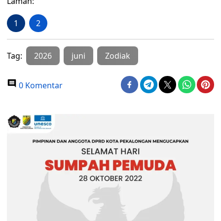
Laman:
1
2
Tag:
2026
juni
Zodiak
0 Komentar