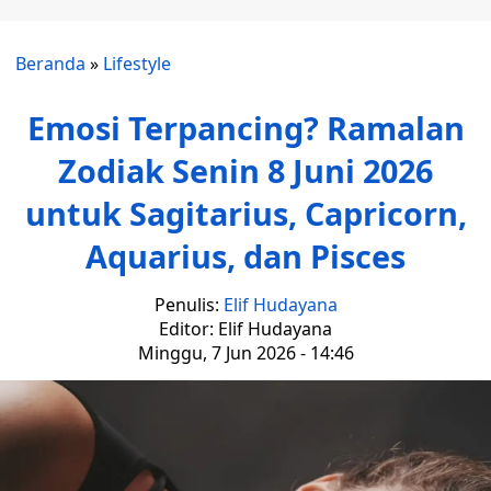
Beranda
»
Lifestyle
Emosi Terpancing? Ramalan
Zodiak Senin 8 Juni 2026
untuk Sagitarius, Capricorn,
Aquarius, dan Pisces
Penulis:
Elif Hudayana
Editor: Elif Hudayana
Minggu, 7 Jun 2026 - 14:46