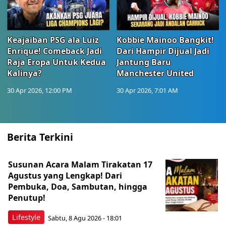
Keajaiban PSG ala Luiz
Kobbie Mainoo Bangkit!
Enrique! Comeback Jadi
Dari Hampir Dijual Jadi
Raja Eropa Untuk Kedua
Jantung Baru
Kalinya?
Manchester United
30 Apr 2026, 12:00 PM
30 Apr 2026, 7:01 AM
Berita Terkini
Susunan Acara Malam Tirakatan 17
Agustus yang Lengkap! Dari
Pembuka, Doa, Sambutan, hingga
Penutup!
Lifestyle
Sabtu, 8 Agu 2026 - 18:01