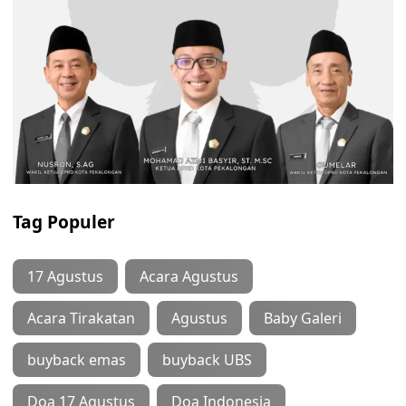
Tag Populer
17 Agustus
Acara Agustus
Acara Tirakatan
Agustus
Baby Galeri
buyback emas
buyback UBS
Doa 17 Agustus
Doa Indonesia