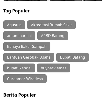
Tag Populer
Agustus
Akreditasi Rumah Sakit
antam hari ini
APBD Batang
Bahaya Bakar Sampah
Bantuan Gerobak Usaha
Bupati Batang
bupati kendal
buyback emas
Curanmor Wiradesa
Berita Populer