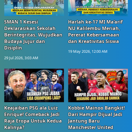
SMAN 1 Kesesi
Harlah ke-17 MI Ma’arif
Deklarasikan Sekolah
NU Kalilembu Meriah,
Berintegritas, Wujudkan
Pererat Kebersamaan
Budaya Jujur dan
dan Kreativitas Siswa
Disiplin
19 May 2026, 12:00 AM
29 Jul 2026, 3:03 AM
Keajaiban PSG ala Luiz
Kobbie Mainoo Bangkit!
Enrique! Comeback Jadi
Dari Hampir Dijual Jadi
Raja Eropa Untuk Kedua
Jantung Baru
Kalinya?
Manchester United