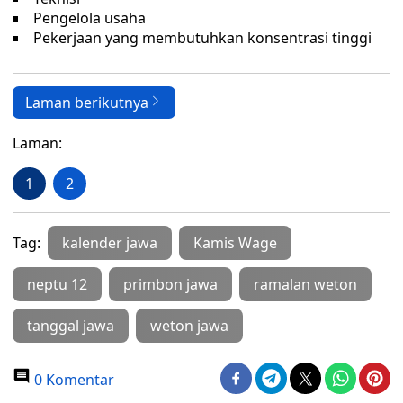
Pengelola usaha
Pekerjaan yang membutuhkan konsentrasi tinggi
Laman berikutnya
Laman:
1
2
Tag:
kalender jawa
Kamis Wage
neptu 12
primbon jawa
ramalan weton
tanggal jawa
weton jawa
0 Komentar