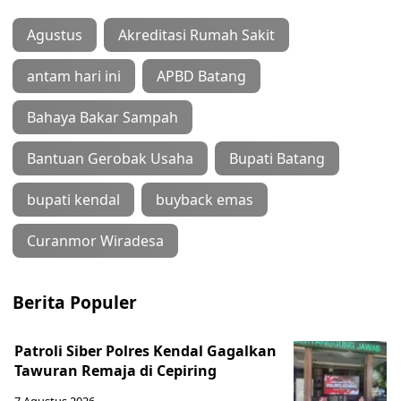
Agustus
Akreditasi Rumah Sakit
antam hari ini
APBD Batang
Bahaya Bakar Sampah
Bantuan Gerobak Usaha
Bupati Batang
bupati kendal
buyback emas
Curanmor Wiradesa
Berita Populer
Patroli Siber Polres Kendal Gagalkan
Tawuran Remaja di Cepiring