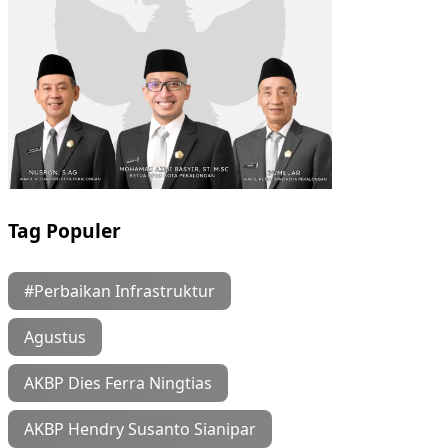
Tag Populer
#Perbaikan Infrastruktur
Agustus
AKBP Dies Ferra Ningtias
AKBP Hendry Susanto Sianipar