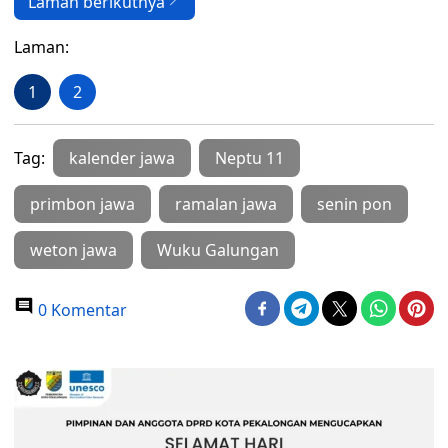
Laman berikutnya
Laman:
1
2
Tag:
kalender jawa
Neptu 11
primbon jawa
ramalan jawa
senin pon
weton jawa
Wuku Galungan
0 Komentar