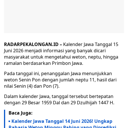
RADARPEKALONGAN.ID –
Kalender Jawa Tanggal 15
Juni 2026 menjadi informasi yang banyak dicari
masyarakat untuk mengetahui weton, neptu, hingga
ramalan berdasarkan Primbon Jawa.
Pada tanggal ini, penanggalan Jawa menunjukkan
weton Senin Pon dengan jumlah neptu 11, hasil dari
nilai Senin (4) dan Pon (7).
Dalam kalender Jawa, tanggal tersebut bertepatan
dengan 29 Besar 1959 Dal dan 29 Dzulhijah 1447 H.
Baca Juga:
Kalender Jawa Tanggal 14 Juni 2026! Ungkap
Rahasia Weton Minggu Pahing yang Diprediksi