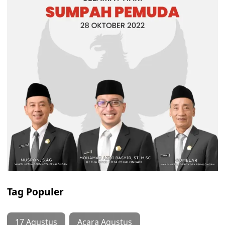
Tag Populer
17 Agustus
Acara Agustus