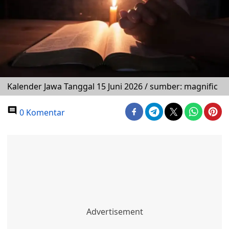
Kalender Jawa Tanggal 15 Juni 2026 / sumber: magnific
0 Komentar