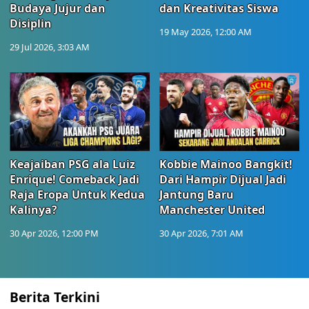
Budaya Jujur dan
dan Kreativitas Siswa
Disiplin
19 May 2026, 12:00 AM
29 Jul 2026, 3:03 AM
Keajaiban PSG ala Luiz
Kobbie Mainoo Bangkit!
Enrique! Comeback Jadi
Dari Hampir Dijual Jadi
Raja Eropa Untuk Kedua
Jantung Baru
Kalinya?
Manchester United
30 Apr 2026, 12:00 PM
30 Apr 2026, 7:01 AM
Berita Terkini