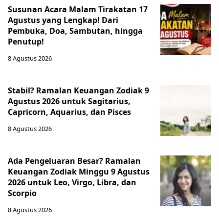
Susunan Acara Malam Tirakatan 17
Agustus yang Lengkap! Dari
Pembuka, Doa, Sambutan, hingga
Penutup!
8 Agustus 2026
Stabil? Ramalan Keuangan Zodiak 9
Agustus 2026 untuk Sagitarius,
Capricorn, Aquarius, dan Pisces
8 Agustus 2026
Ada Pengeluaran Besar? Ramalan
Keuangan Zodiak Minggu 9 Agustus
2026 untuk Leo, Virgo, Libra, dan
Scorpio
8 Agustus 2026