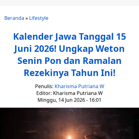
Beranda
»
Lifestyle
Kalender Jawa Tanggal 15
Juni 2026! Ungkap Weton
Senin Pon dan Ramalan
Rezekinya Tahun Ini!
Penulis:
Kharisma Putriana W
Editor: Kharisma Putriana W
Minggu, 14 Jun 2026 - 16:01