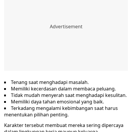
Tenang saat menghadapi masalah.
Memiliki kecerdasan dalam membaca peluang.
Tidak mudah menyerah saat menghadapi kesulitan.
Memiliki daya tahan emosional yang baik.
Terkadang mengalami kebimbangan saat harus
menentukan pilihan penting.
Karakter tersebut membuat mereka sering dipercaya
dalam lingkungan kerja maupun keluarga.