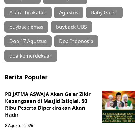
Acara Tirakatan
Agustus
Baby Galeri
buyback emas
buyback UBS
Doa 17 Agustus
Doa Indonesia
doa kemerdekaan
Berita Populer
PB JATMA ASWAJA Akan Gelar Zikir
Kebangsaan di Masjid Istiqlal, 50
Ribu Peserta Diperkirakan Akan
Hadir
8 Agustus 2026