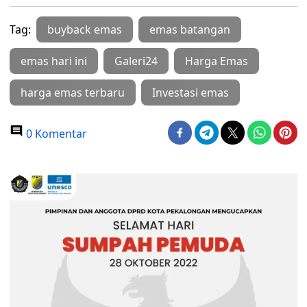
Tag:
buyback emas
emas batangan
emas hari ini
Galeri24
Harga Emas
harga emas terbaru
Investasi emas
0 Komentar