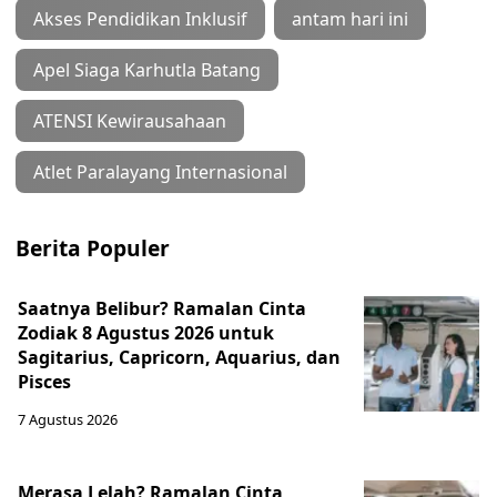
Akses Pendidikan Inklusif
antam hari ini
Apel Siaga Karhutla Batang
ATENSI Kewirausahaan
Atlet Paralayang Internasional
Berita Populer
Saatnya Belibur? Ramalan Cinta
Zodiak 8 Agustus 2026 untuk
Sagitarius, Capricorn, Aquarius, dan
Pisces
7 Agustus 2026
Merasa Lelah? Ramalan Cinta