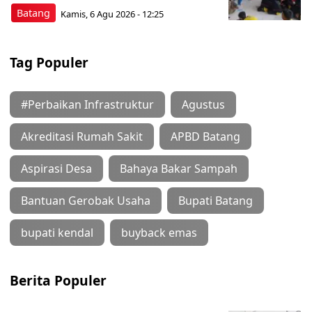
Batang
Kamis, 6 Agu 2026 - 12:25
Tag Populer
#Perbaikan Infrastruktur
Agustus
Akreditasi Rumah Sakit
APBD Batang
Aspirasi Desa
Bahaya Bakar Sampah
Bantuan Gerobak Usaha
Bupati Batang
bupati kendal
buyback emas
Berita Populer