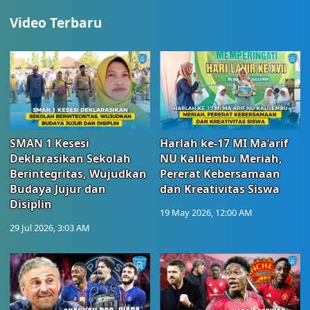
Video Terbaru
SMAN 1 Kesesi
Harlah ke-17 MI Ma’arif
Deklarasikan Sekolah
NU Kalilembu Meriah,
Berintegritas, Wujudkan
Pererat Kebersamaan
Budaya Jujur dan
dan Kreativitas Siswa
Disiplin
19 May 2026, 12:00 AM
29 Jul 2026, 3:03 AM