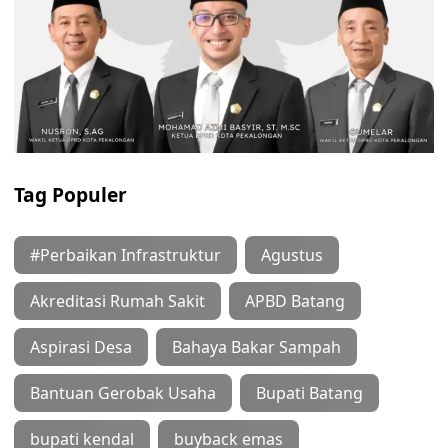
Tag Populer
#Perbaikan Infrastruktur
Agustus
Akreditasi Rumah Sakit
APBD Batang
Aspirasi Desa
Bahaya Bakar Sampah
Bantuan Gerobak Usaha
Bupati Batang
bupati kendal
buyback emas