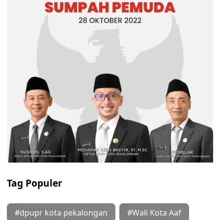
Tag Populer
#dpupr kota pekalongan
#Wali Kota Aaf