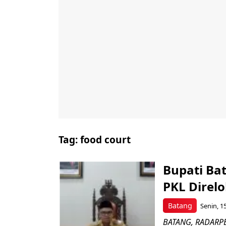
Tag:
food court
Bupati Bat
PKL Direlo
Batang
Senin, 1
BATANG, RADARPE