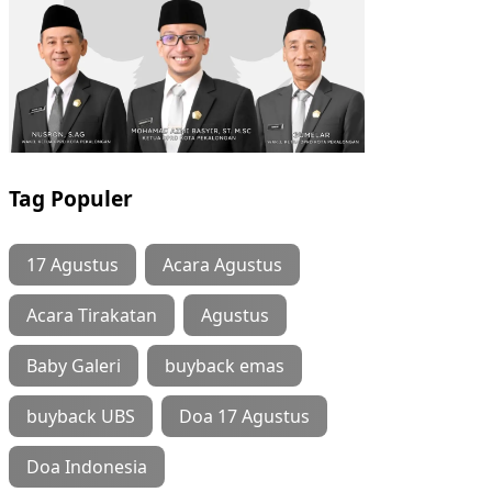
Tag Populer
17 Agustus
Acara Agustus
Acara Tirakatan
Agustus
Baby Galeri
buyback emas
buyback UBS
Doa 17 Agustus
Doa Indonesia