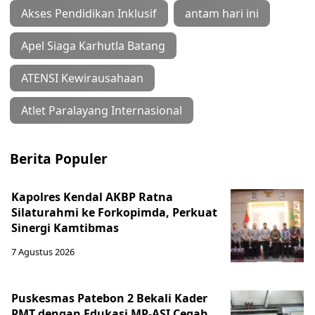
Akses Pendidikan Inklusif
antam hari ini
Apel Siaga Karhutla Batang
ATENSI Kewirausahaan
Atlet Paralayang Internasional
Berita Populer
Kapolres Kendal AKBP Ratna
Silaturahmi ke Forkopimda, Perkuat
Sinergi Kamtibmas
7 Agustus 2026
Puskesmas Patebon 2 Bekali Kader
PMT dengan Edukasi MP-ASI Cegah