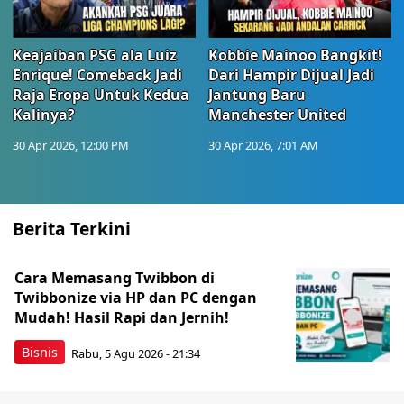
Keajaiban PSG ala Luiz
Kobbie Mainoo Bangkit!
Enrique! Comeback Jadi
Dari Hampir Dijual Jadi
Raja Eropa Untuk Kedua
Jantung Baru
Kalinya?
Manchester United
30 Apr 2026, 12:00 PM
30 Apr 2026, 7:01 AM
Berita Terkini
Cara Memasang Twibbon di
Twibbonize via HP dan PC dengan
Mudah! Hasil Rapi dan Jernih!
Bisnis
Rabu, 5 Agu 2026 - 21:34