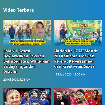
Video Terbaru
SMAN 1 Kesesi
Harlah ke-17 MI Ma’arif
Deklarasikan Sekolah
NU Kalilembu Meriah,
Berintegritas, Wujudkan
Pererat Kebersamaan
Budaya Jujur dan
dan Kreativitas Siswa
Disiplin
19 May 2026, 12:00 AM
29 Jul 2026, 3:03 AM