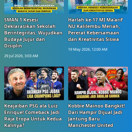
SMAN 1 Kesesi
Harlah ke-17 MI Ma’arif
Deklarasikan Sekolah
NU Kalilembu Meriah,
Berintegritas, Wujudkan
Pererat Kebersamaan
Budaya Jujur dan
dan Kreativitas Siswa
Disiplin
19 May 2026, 12:00 AM
29 Jul 2026, 3:03 AM
Keajaiban PSG ala Luiz
Kobbie Mainoo Bangkit!
Enrique! Comeback Jadi
Dari Hampir Dijual Jadi
Raja Eropa Untuk Kedua
Jantung Baru
Kalinya?
Manchester United