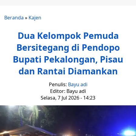
Beranda
»
Kajen
Dua Kelompok Pemuda
Bersitegang di Pendopo
Bupati Pekalongan, Pisau
dan Rantai Diamankan
Penulis:
Bayu adi
Editor: Bayu adi
Selasa, 7 Jul 2026 - 14:23