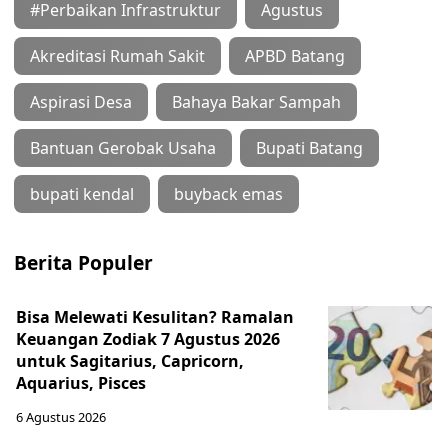
#Perbaikan Infrastruktur
Agustus
Akreditasi Rumah Sakit
APBD Batang
Aspirasi Desa
Bahaya Bakar Sampah
Bantuan Gerobak Usaha
Bupati Batang
bupati kendal
buyback emas
Berita Populer
Bisa Melewati Kesulitan? Ramalan
Keuangan Zodiak 7 Agustus 2026
untuk Sagitarius, Capricorn,
Aquarius, Pisces
6 Agustus 2026