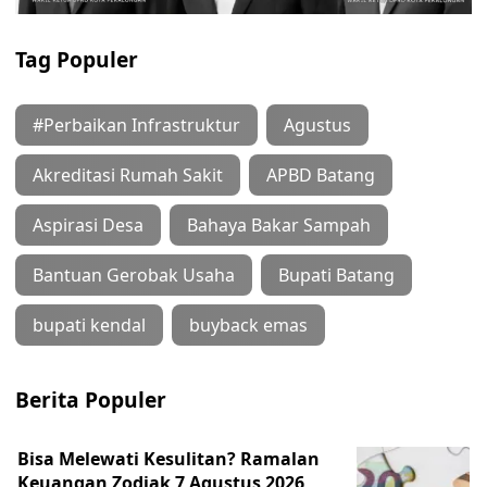
Tag Populer
#Perbaikan Infrastruktur
Agustus
Akreditasi Rumah Sakit
APBD Batang
Aspirasi Desa
Bahaya Bakar Sampah
Bantuan Gerobak Usaha
Bupati Batang
bupati kendal
buyback emas
Berita Populer
Bisa Melewati Kesulitan? Ramalan
Keuangan Zodiak 7 Agustus 2026