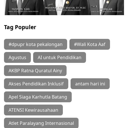
Tag Populer
#dpupr kota pekalongan
#Wali Kota Aaf
Agustus
AI untuk Pendidikan
AKBP Ratna Quratul Ainy
Akses Pendidikan Inklusif
antam hari ini
Apel Siaga Karhutla Batang
ATENSI Kewirausahaan
Atlet Paralayang Internasional