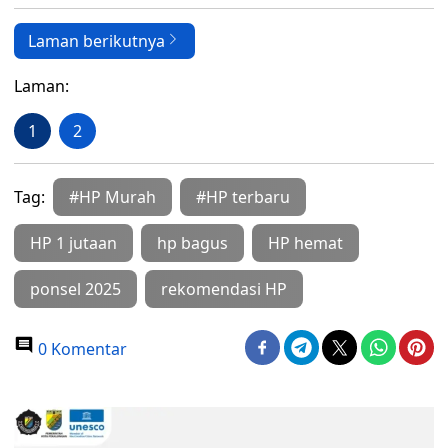
Laman berikutnya
Laman:
1
2
Tag:
#HP Murah
#HP terbaru
HP 1 jutaan
hp bagus
HP hemat
ponsel 2025
rekomendasi HP
0 Komentar