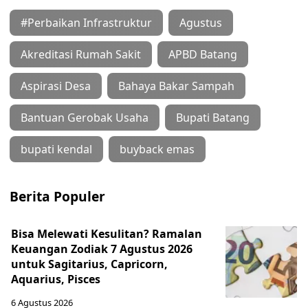
#Perbaikan Infrastruktur
Agustus
Akreditasi Rumah Sakit
APBD Batang
Aspirasi Desa
Bahaya Bakar Sampah
Bantuan Gerobak Usaha
Bupati Batang
bupati kendal
buyback emas
Berita Populer
Bisa Melewati Kesulitan? Ramalan
Keuangan Zodiak 7 Agustus 2026
untuk Sagitarius, Capricorn,
Aquarius, Pisces
6 Agustus 2026