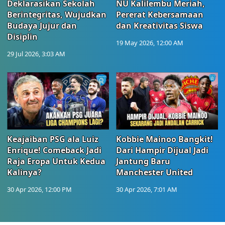
Deklarasikan Sekolah
NU Kalilembu Meriah,
Berintegritas, Wujudkan
Pererat Kebersamaan
Budaya Jujur dan
dan Kreativitas Siswa
Disiplin
19 May 2026, 12:00 AM
29 Jul 2026, 3:03 AM
Keajaiban PSG ala Luiz
Kobbie Mainoo Bangkit!
Enrique! Comeback Jadi
Dari Hampir Dijual Jadi
Raja Eropa Untuk Kedua
Jantung Baru
Kalinya?
Manchester United
30 Apr 2026, 12:00 PM
30 Apr 2026, 7:01 AM