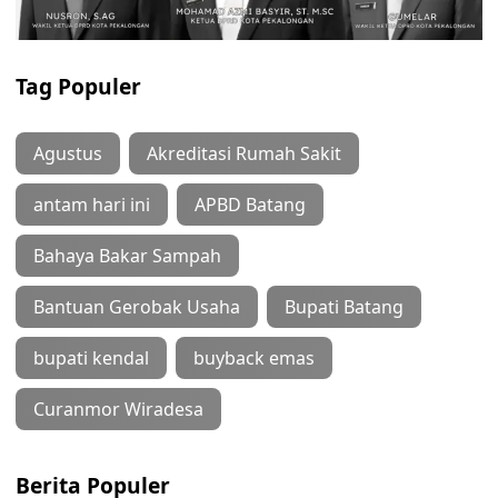
Tag Populer
Agustus
Akreditasi Rumah Sakit
antam hari ini
APBD Batang
Bahaya Bakar Sampah
Bantuan Gerobak Usaha
Bupati Batang
bupati kendal
buyback emas
Curanmor Wiradesa
Berita Populer