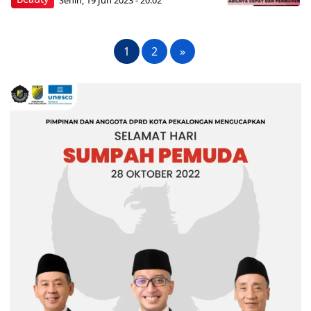
1
2
»