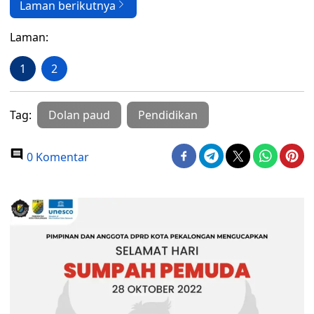
Laman berikutnya
Laman:
1
2
Tag:
Dolan paud
Pendidikan
0 Komentar