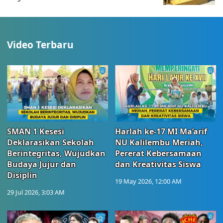
Video Terbaru
SMAN 1 Kesesi
Harlah ke-17 MI Ma’arif
Deklarasikan Sekolah
NU Kalilembu Meriah,
Berintegritas, Wujudkan
Pererat Kebersamaan
Budaya Jujur dan
dan Kreativitas Siswa
Disiplin
19 May 2026, 12:00 AM
29 Jul 2026, 3:03 AM