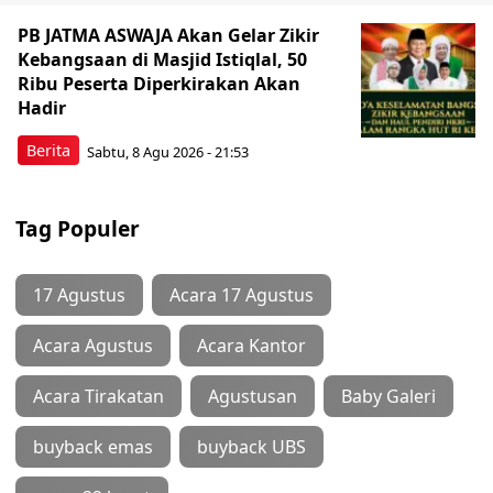
PB JATMA ASWAJA Akan Gelar Zikir
Kebangsaan di Masjid Istiqlal, 50
Ribu Peserta Diperkirakan Akan
Hadir
Berita
Sabtu, 8 Agu 2026 - 21:53
Tag Populer
17 Agustus
Acara 17 Agustus
Acara Agustus
Acara Kantor
Acara Tirakatan
Agustusan
Baby Galeri
buyback emas
buyback UBS