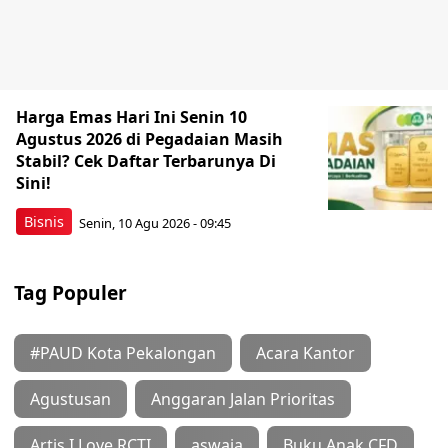
Harga Emas Hari Ini Senin 10
Agustus 2026 di Pegadaian Masih
Stabil? Cek Daftar Terbarunya Di
Sini!
Bisnis
Senin, 10 Agu 2026 - 09:45
Tag Populer
#PAUD Kota Pekalongan
Acara Kantor
Agustusan
Anggaran Jalan Prioritas
Artis I Love RCTI
aswaja
Buku Anak CFD