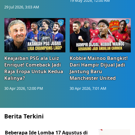
19 May 2026, 12:00 AM
29 Jul 2026, 3:03 AM
Keajaiban PSG ala Luiz
Kobbie Mainoo Bangkit!
Enrique! Comeback Jadi
Dari Hampir Dijual Jadi
Raja Eropa Untuk Kedua
Jantung Baru
Kalinya?
Manchester United
30 Apr 2026, 12:00 PM
30 Apr 2026, 7:01 AM
Berita Terkini
Beberapa Ide Lomba 17 Agustus di