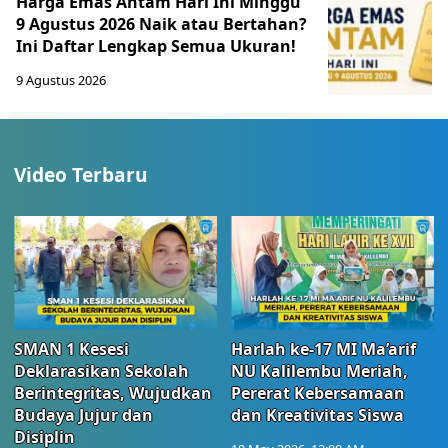
Harga Emas Antam Hari Ini Minggu
9 Agustus 2026 Naik atau Bertahan?
Ini Daftar Lengkap Semua Ukuran!
9 Agustus 2026
Video Terbaru
SMAN 1 Kesesi
Harlah ke-17 MI Ma’arif
Deklarasikan Sekolah
NU Kalilembu Meriah,
Berintegritas, Wujudkan
Pererat Kebersamaan
Budaya Jujur dan
dan Kreativitas Siswa
Disiplin