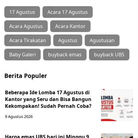
17 Agustus
Acara 17 Agustus
Acara Agustus
Acara Kantor
Acara Tirakatan
Agustus
Agustusan
Baby Galeri
buyback emas
buyback UBS
Berita Populer
Beberapa Ide Lomba 17 Agustus di
Kantor yang Seru dan Bisa Bangun
Kekompakan! Sudah Pernah Coba?
9 Agustus 2026
Harga emas UBS hari ini Minggu 9