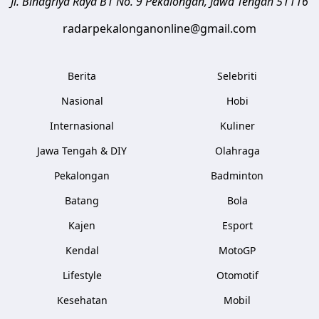
Jl. Binagriya Raya B1 No. 9
Pekalongan
,
Jawa Tengah
51116
radarpekalonganonline@gmail.com
Berita
Selebriti
Nasional
Hobi
Internasional
Kuliner
Jawa Tengah & DIY
Olahraga
Pekalongan
Badminton
Batang
Bola
Kajen
Esport
Kendal
MotoGP
Lifestyle
Otomotif
Kesehatan
Mobil