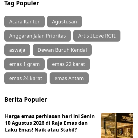
Tag Populer
Acara Kantor
Agustusan
Anggaran Jalan Prioritas
Artis I Love RCTI
aswaja
Dewan Buruh Kendal
emas 1 gram
emas 22 karat
emas 24 karat
emas Antam
Berita Populer
Harga emas perhiasan hari ini Senin
10 Agustus 2026 di Raja Emas dan
Laku Emas! Naik atau Stabil?