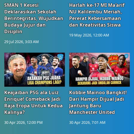
SMAN 1 Kesesi
Harlah ke-17 MI Ma’arif
Deklarasikan Sekolah
NU Kalilembu Meriah,
Berintegritas, Wujudkan
Pererat Kebersamaan
Budaya Jujur dan
dan Kreativitas Siswa
Disiplin
19 May 2026, 12:00 AM
29 Jul 2026, 3:03 AM
Keajaiban PSG ala Luiz
Kobbie Mainoo Bangkit!
Enrique! Comeback Jadi
Dari Hampir Dijual Jadi
Raja Eropa Untuk Kedua
Jantung Baru
Kalinya?
Manchester United
30 Apr 2026, 12:00 PM
30 Apr 2026, 7:01 AM