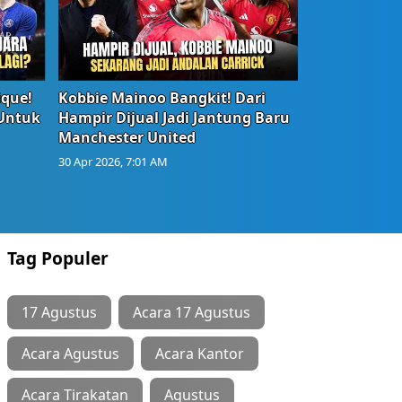
ique!
Kobbie Mainoo Bangkit! Dari
 Untuk
Hampir Dijual Jadi Jantung Baru
Manchester United
30 Apr 2026, 7:01 AM
Tag Populer
17 Agustus
Acara 17 Agustus
Acara Agustus
Acara Kantor
Acara Tirakatan
Agustus