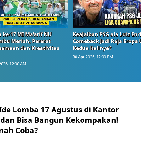
 ke-17 MI Ma’arif NU
Keajaiban PSG ala Luiz Enr
embu Meriah, Pererat
Comeback Jadi Raja Eropa
samaan dan Kreativitas
Kedua Kalinya?
30 Apr 2026, 12:00 PM
2026, 12:00 AM
Ide Lomba 17 Agustus di Kantor
 dan Bisa Bangun Kekompakan!
nah Coba?