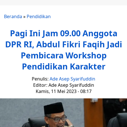
Beranda
»
Pendidikan
Pagi Ini Jam 09.00 Anggota
DPR RI, Abdul Fikri Faqih Jadi
Pembicara Workshop
Pendidikan Karakter
Penulis:
Ade Asep Syarifuddin
Editor: Ade Asep Syarifuddin
Kamis, 11 Mei 2023 - 08:17