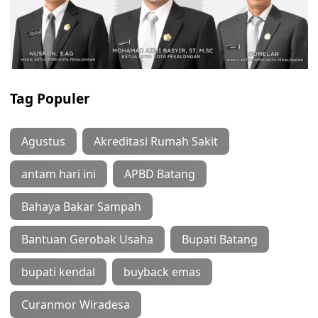
Tag Populer
Agustus
Akreditasi Rumah Sakit
antam hari ini
APBD Batang
Bahaya Bakar Sampah
Bantuan Gerobak Usaha
Bupati Batang
bupati kendal
buyback emas
Curanmor Wiradesa