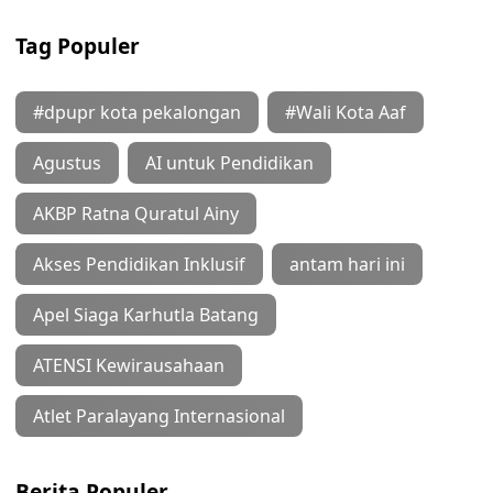
Tag Populer
#dpupr kota pekalongan
#Wali Kota Aaf
Agustus
AI untuk Pendidikan
AKBP Ratna Quratul Ainy
Akses Pendidikan Inklusif
antam hari ini
Apel Siaga Karhutla Batang
ATENSI Kewirausahaan
Atlet Paralayang Internasional
Berita Populer