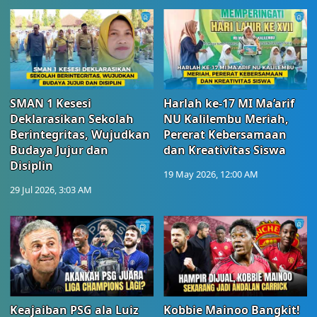
SMAN 1 Kesesi
Harlah ke-17 MI Ma’arif
Deklarasikan Sekolah
NU Kalilembu Meriah,
Berintegritas, Wujudkan
Pererat Kebersamaan
Budaya Jujur dan
dan Kreativitas Siswa
Disiplin
19 May 2026, 12:00 AM
29 Jul 2026, 3:03 AM
Keajaiban PSG ala Luiz
Kobbie Mainoo Bangkit!