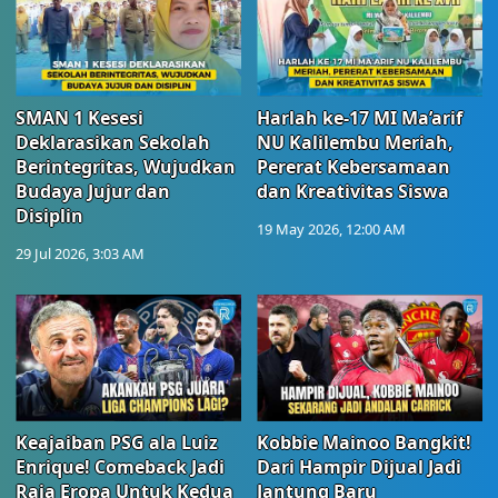
SMAN 1 Kesesi
Harlah ke-17 MI Ma’arif
Deklarasikan Sekolah
NU Kalilembu Meriah,
Berintegritas, Wujudkan
Pererat Kebersamaan
Budaya Jujur dan
dan Kreativitas Siswa
Disiplin
19 May 2026, 12:00 AM
29 Jul 2026, 3:03 AM
Keajaiban PSG ala Luiz
Kobbie Mainoo Bangkit!
Enrique! Comeback Jadi
Dari Hampir Dijual Jadi
Raja Eropa Untuk Kedua
Jantung Baru