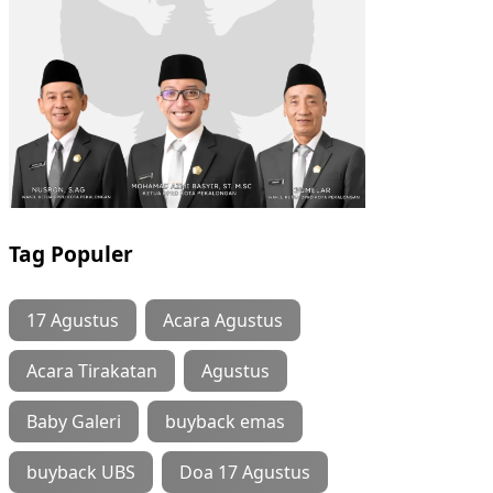
Tag Populer
17 Agustus
Acara Agustus
Acara Tirakatan
Agustus
Baby Galeri
buyback emas
buyback UBS
Doa 17 Agustus