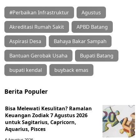
#Perbaikan Infrastruktur
Agustus
Akreditasi Rumah Sakit
APBD Batang
Aspirasi Desa
Bahaya Bakar Sampah
Bantuan Gerobak Usaha
Bupati Batang
bupati kendal
buyback emas
Berita Populer
Bisa Melewati Kesulitan? Ramalan
Keuangan Zodiak 7 Agustus 2026
untuk Sagitarius, Capricorn,
Aquarius, Pisces
6 Agustus 2026