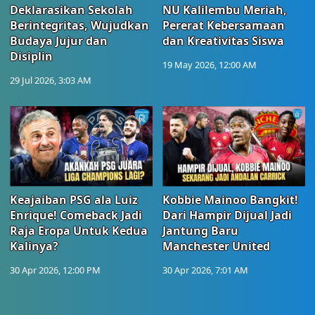
Deklarasikan Sekolah
NU Kalilembu Meriah,
Berintegritas, Wujudkan
Pererat Kebersamaan
Budaya Jujur dan
dan Kreativitas Siswa
Disiplin
19 May 2026, 12:00 AM
29 Jul 2026, 3:03 AM
Keajaiban PSG ala Luiz
Kobbie Mainoo Bangkit!
Enrique! Comeback Jadi
Dari Hampir Dijual Jadi
Raja Eropa Untuk Kedua
Jantung Baru
Kalinya?
Manchester United
30 Apr 2026, 12:00 PM
30 Apr 2026, 7:01 AM