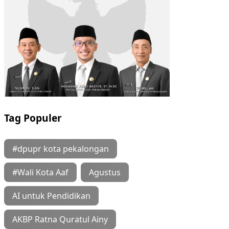
Tag Populer
#dpupr kota pekalongan
#Wali Kota Aaf
Agustus
AI untuk Pendidikan
AKBP Ratna Quratul Ainy