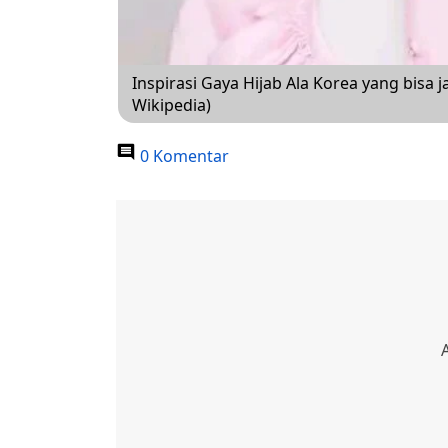
Inspirasi Gaya Hijab Ala Korea yang bisa
Wikipedia)
0 Komentar