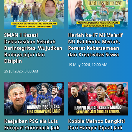
SMAN 1 Kesesi
Harlah ke-17 MI Ma’arif
Deklarasikan Sekolah
NU Kalilembu Meriah,
Berintegritas, Wujudkan
Pererat Kebersamaan
Budaya Jujur dan
dan Kreativitas Siswa
Disiplin
19 May 2026, 12:00 AM
29 Jul 2026, 3:03 AM
Keajaiban PSG ala Luiz
Kobbie Mainoo Bangkit!
Enrique! Comeback Jadi
Dari Hampir Dijual Jadi