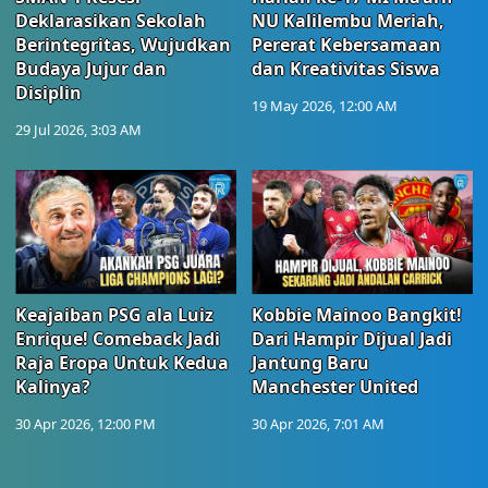
Deklarasikan Sekolah
NU Kalilembu Meriah,
Berintegritas, Wujudkan
Pererat Kebersamaan
Budaya Jujur dan
dan Kreativitas Siswa
Disiplin
19 May 2026, 12:00 AM
29 Jul 2026, 3:03 AM
Keajaiban PSG ala Luiz
Kobbie Mainoo Bangkit!
Enrique! Comeback Jadi
Dari Hampir Dijual Jadi
Raja Eropa Untuk Kedua
Jantung Baru
Kalinya?
Manchester United
30 Apr 2026, 12:00 PM
30 Apr 2026, 7:01 AM