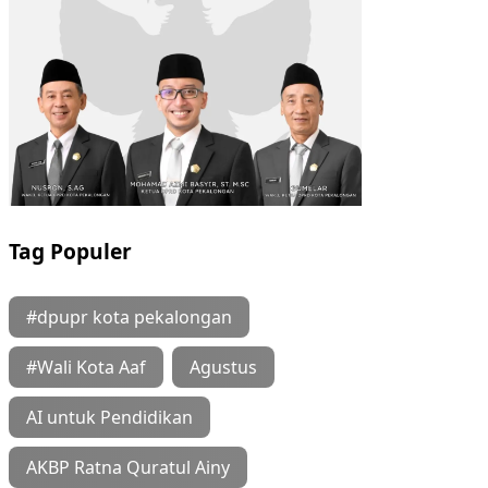
Tag Populer
#dpupr kota pekalongan
#Wali Kota Aaf
Agustus
AI untuk Pendidikan
AKBP Ratna Quratul Ainy