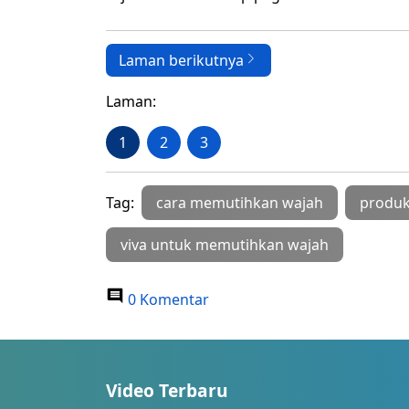
Laman berikutnya
Laman:
1
2
3
Tag:
cara memutihkan wajah
produk
viva untuk memutihkan wajah
0 Komentar
Video Terbaru