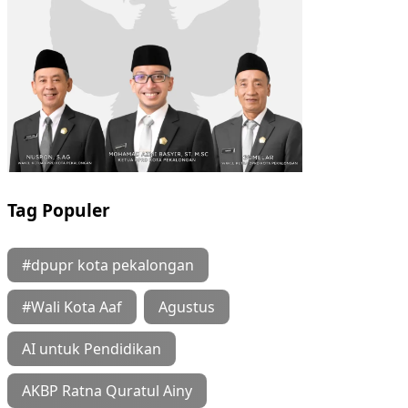
Tag Populer
#dpupr kota pekalongan
#Wali Kota Aaf
Agustus
AI untuk Pendidikan
AKBP Ratna Quratul Ainy