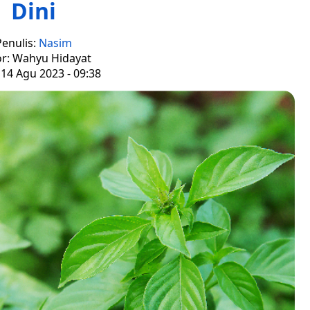
Dini
Penulis:
Nasim
or: Wahyu Hidayat
 14 Agu 2023 - 09:38