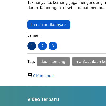
Tak hanya itu, kemangi juga mengandung
darah. Kandungan tersebut dapat membuat 
Laman berikutnya
Laman:
1
2
3
Tag:
daun kemangi
manfaat daun k
0 Komentar
Video Terbaru