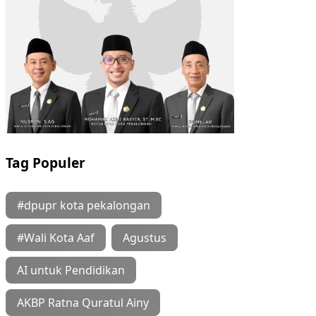
Tag Populer
#dpupr kota pekalongan
#Wali Kota Aaf
Agustus
AI untuk Pendidikan
AKBP Ratna Quratul Ainy