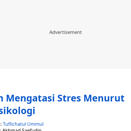
uh Mengatasi Stres Menurut
sikologi
s:
Tuflichatul Ummul
r: Akhmad Saefudin