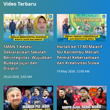
Video Terbaru
SMAN 1 Kesesi
Harlah ke-17 MI Ma’arif
Deklarasikan Sekolah
NU Kalilembu Meriah,
Berintegritas, Wujudkan
Pererat Kebersamaan
Budaya Jujur dan
dan Kreativitas Siswa
Disiplin
19 May 2026, 12:00 AM
29 Jul 2026, 3:03 AM