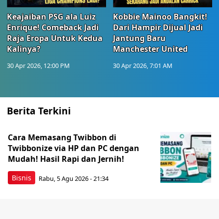
Keajaiban PSG ala Luiz
Kobbie Mainoo Bangkit!
Enrique! Comeback Jadi
Dari Hampir Dijual Jadi
Raja Eropa Untuk Kedua
Jantung Baru
Kalinya?
Manchester United
30 Apr 2026, 12:00 PM
30 Apr 2026, 7:01 AM
Berita Terkini
Cara Memasang Twibbon di
Twibbonize via HP dan PC dengan
Mudah! Hasil Rapi dan Jernih!
Bisnis
Rabu, 5 Agu 2026 - 21:34