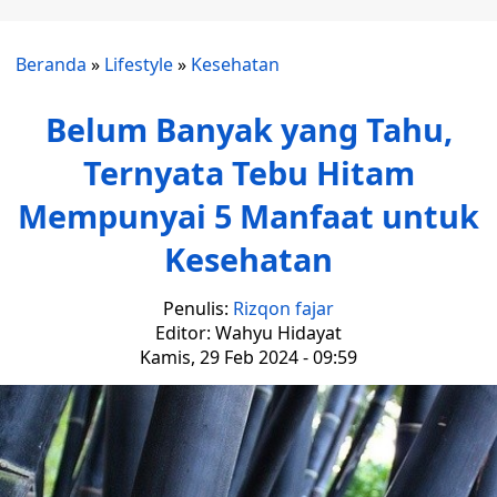
Beranda
»
Lifestyle
»
Kesehatan
Belum Banyak yang Tahu,
Ternyata Tebu Hitam
Mempunyai 5 Manfaat untuk
Kesehatan
Penulis:
Rizqon fajar
Editor: Wahyu Hidayat
Kamis, 29 Feb 2024 - 09:59