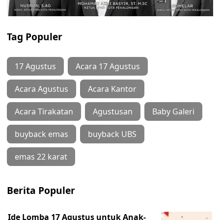
Tag Populer
17 Agustus
Acara 17 Agustus
Acara Agustus
Acara Kantor
Acara Tirakatan
Agustusan
Baby Galeri
buyback emas
buyback UBS
emas 22 karat
Berita Populer
Ide Lomba 17 Agustus untuk Anak-