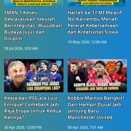
SMAN 1 Kesesi
Harlah ke-17 MI Ma’arif
Deklarasikan Sekolah
NU Kalilembu Meriah,
Berintegritas, Wujudkan
Pererat Kebersamaan
Budaya Jujur dan
dan Kreativitas Siswa
Disiplin
19 May 2026, 12:00 AM
29 Jul 2026, 3:03 AM
Keajaiban PSG ala Luiz
Kobbie Mainoo Bangkit!
Enrique! Comeback Jadi
Dari Hampir Dijual Jadi
Raja Eropa Untuk Kedua
Jantung Baru
Kalinya?
Manchester United
30 Apr 2026, 12:00 PM
30 Apr 2026, 7:01 AM