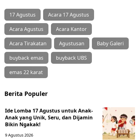
17 Agustus
Acara 17 Agustus
Acara Agustus
Acara Kantor
Acara Tirakatan
Agustusan
Baby Galeri
buyback emas
buyback UBS
emas 22 karat
Berita Populer
Ide Lomba 17 Agustus untuk Anak-
Anak yang Unik, Seru, dan Dijamin
Bikin Ngakak!
9 Agustus 2026