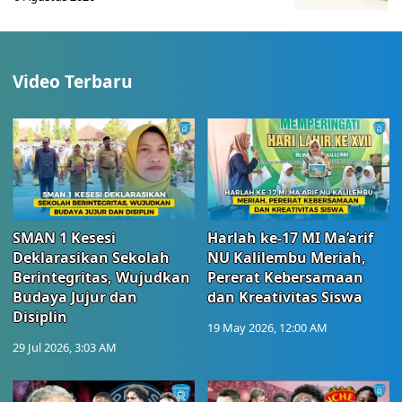
Video Terbaru
SMAN 1 Kesesi
Harlah ke-17 MI Ma’arif
Deklarasikan Sekolah
NU Kalilembu Meriah,
Berintegritas, Wujudkan
Pererat Kebersamaan
Budaya Jujur dan
dan Kreativitas Siswa
Disiplin
19 May 2026, 12:00 AM
29 Jul 2026, 3:03 AM