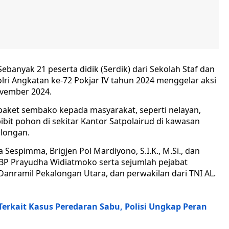
Sebanyak 21 peserta didik (Serdik) dari Sekolah Staf dan
ri Angkatan ke-72 Pokjar IV tahun 2024 menggelar aksi
ovember 2024.
paket sembako kepada masyarakat, seperti nelayan,
bit pohon di sekitar Kantor Satpolairud di kawasan
longan.
a Sespimma, Brigjen Pol Mardiyono, S.I.K., M.Si., dan
KBP Prayudha Widiatmoko serta sejumlah pejabat
Danramil Pekalongan Utara, dan perwakilan dari TNI AL.
erkait Kasus Peredaran Sabu, Polisi Ungkap Peran