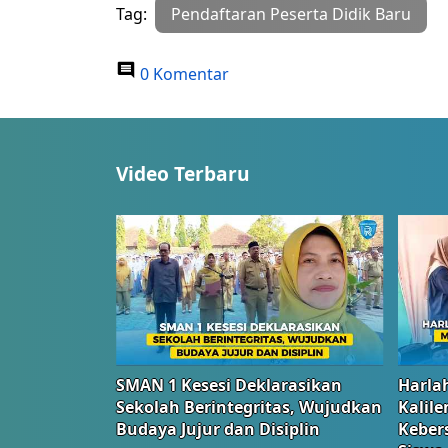
Tag:
Pendaftaran Peserta Didik Baru
0 Komentar
Video Terbaru
SMAN 1 Kesesi Deklarasikan
Harlah
Sekolah Berintegritas, Wujudkan
Kalil
Budaya Jujur dan Disiplin
Keber