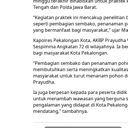
minggu terakhir dihabiskan untuk praktek ke
Tengah dan Polda Jawa Barat.
“Kegiatan praktek ini mencakup penelitian b
seperti pembagian sembako, penanaman poh
yang bermanfaat bagi masyarakat,” ujar Ma
Kapolres Pekalongan Kota, AKBP Prayudha 
Sespimma Angkatan 72 di wilayahnya. Ia b
bagi masyarakat Kota Pekalongan.
“Pembagian sembako dan penanaman poho
membutuhkan serta meningkatkan kualitas 
masyarakat untuk turut menanam pohon demi
Prayudha.
Ia juga berpesan kepada para peserta did
untuk menambah wawasan yang berguna saa
pengalaman yang didapat di Kota Pekalonga
mendatang,” tambahnya.