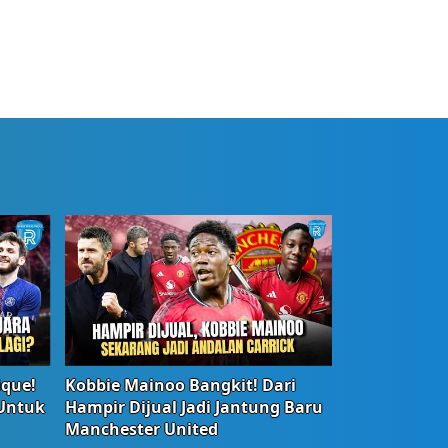
ique!
Kobbie Mainoo Bangkit! Dari
 Untuk
Hampir Dijual Jadi Jantung Baru
Manchester United