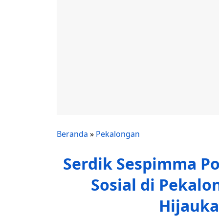
Beranda
»
Pekalongan
Serdik Sespimma Pol
Sosial di Pekal
Hijauk