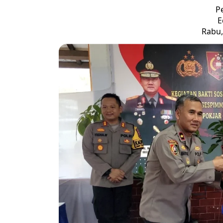
P
E
Rabu,