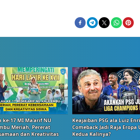
 ke-17 MI Ma’arif NU
Keajaiban PSG ala Luiz Enr
embu Meriah, Pererat
Comeback Jadi Raja Eropa
samaan dan Kreativitas
Kedua Kalinya?