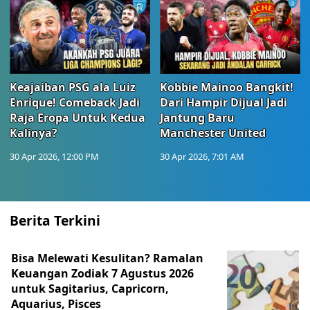
Keajaiban PSG ala Luiz
Kobbie Mainoo Bangkit!
Enrique! Comeback Jadi
Dari Hampir Dijual Jadi
Raja Eropa Untuk Kedua
Jantung Baru
Kalinya?
Manchester United
30 Apr 2026, 12:00 PM
30 Apr 2026, 7:01 AM
Berita Terkini
Bisa Melewati Kesulitan? Ramalan
Keuangan Zodiak 7 Agustus 2026
untuk Sagitarius, Capricorn,
Aquarius, Pisces