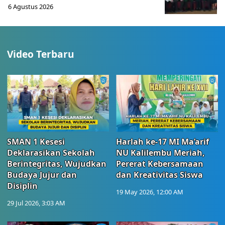
6 Agustus 2026
Video Terbaru
SMAN 1 Kesesi
Harlah ke-17 MI Ma’arif
Deklarasikan Sekolah
NU Kalilembu Meriah,
Berintegritas, Wujudkan
Pererat Kebersamaan
Budaya Jujur dan
dan Kreativitas Siswa
Disiplin
19 May 2026, 12:00 AM
29 Jul 2026, 3:03 AM