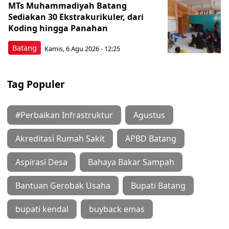
MTs Muhammadiyah Batang
Sediakan 30 Ekstrakurikuler, dari
Koding hingga Panahan
Batang
Kamis, 6 Agu 2026 - 12:25
Tag Populer
#Perbaikan Infrastruktur
Agustus
Akreditasi Rumah Sakit
APBD Batang
Aspirasi Desa
Bahaya Bakar Sampah
Bantuan Gerobak Usaha
Bupati Batang
bupati kendal
buyback emas